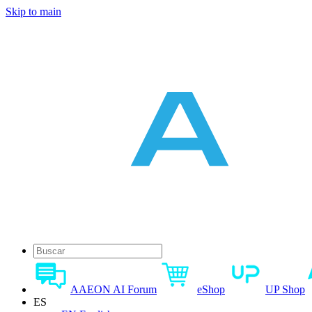
Skip to main
AAEON AI Forum
eShop
UP Shop
ES