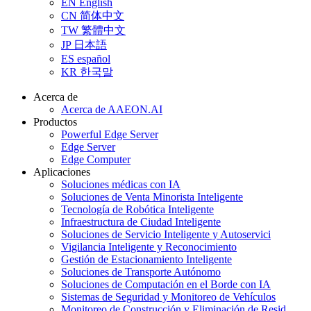
EN
English
CN
简体中文
TW
繁體中文
JP
日本語
ES
español
KR
한국말
Acerca de
Acerca de AAEON.AI
Productos
Powerful Edge Server
Edge Server
Edge Computer
Aplicaciones
Soluciones médicas con IA
Soluciones de Venta Minorista Inteligente
Tecnología de Robótica Inteligente
Infraestructura de Ciudad Inteligente
Soluciones de Servicio Inteligente y Autoservici
Vigilancia Inteligente y Reconocimiento
Gestión de Estacionamiento Inteligente
Soluciones de Transporte Autónomo
Soluciones de Computación en el Borde con IA
Sistemas de Seguridad y Monitoreo de Vehículos
Monitoreo de Construcción y Eliminación de Resid