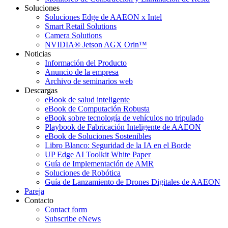
Soluciones
Soluciones Edge de AAEON x Intel
Smart Retail Solutions
Camera Solutions
NVIDIA® Jetson AGX Orin™
Noticias
Información del Producto
Anuncio de la empresa
Archivo de seminarios web
Descargas
eBook de salud inteligente
eBook de Computación Robusta
eBook sobre tecnología de vehículos no tripulado
Playbook de Fabricación Inteligente de AAEON
eBook de Soluciones Sostenibles
Libro Blanco: Seguridad de la IA en el Borde
UP Edge AI Toolkit White Paper
Guía de Implementación de AMR
Soluciones de Robótica
Guía de Lanzamiento de Drones Digitales de AAEON
Pareja
Contacto
Contact form
Subscribe eNews