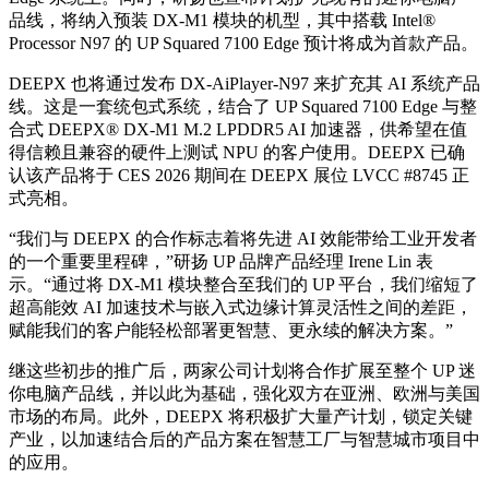
品线，将纳入预装 DX-M1 模块的机型，其中搭载 Intel®
Processor N97 的 UP Squared 7100 Edge 预计将成为首款产品。
DEEPX 也将通过发布 DX-AiPlayer-N97 来扩充其 AI 系统产品
线。这是一套统包式系统，结合了 UP Squared 7100 Edge 与整
合式 DEEPX® DX-M1 M.2 LPDDR5 AI 加速器，供希望在值
得信赖且兼容的硬件上测试 NPU 的客户使用。DEEPX 已确
认该产品将于 CES 2026 期间在 DEEPX 展位 LVCC #8745 正
式亮相。
“我们与 DEEPX 的合作标志着将先进 AI 效能带给工业开发者
的一个重要里程碑，”研扬 UP 品牌产品经理 Irene Lin 表
示。“通过将 DX-M1 模块整合至我们的 UP 平台，我们缩短了
超高能效 AI 加速技术与嵌入式边缘计算灵活性之间的差距，
赋能我们的客户能轻松部署更智慧、更永续的解决方案。”
继这些初步的推广后，两家公司计划将合作扩展至整个 UP 迷
你电脑产品线，并以此为基础，强化双方在亚洲、欧洲与美国
市场的布局。此外，DEEPX 将积极扩大量产计划，锁定关键
产业，以加速结合后的产品方案在智慧工厂与智慧城市项目中
的应用。