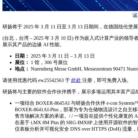
诚
研扬将于 2025 年 3 月 11 日至 3 月 13 日期间，在德国纽伦堡展览中
(台北，台湾 – 2025 年 3 月 10 日) 作为嵌入式计算产业的领导者
展示其产品的边缘 AI 性能。
日期：
2025 年 3 月 11 日 – 3 月 13 日
展位：
1 馆，306 号展位
地点：
Nuremberg Messe GmbH, Messezentrum 90471 Nure
请使用优惠代码 ew25542563 于
此处
注册，即可免费入场。
研扬将与主要的软件合作伙伴携手，展示多项运用其丰富产品
一项结合 BOXER-8645AI 与研扬合作伙伴 e-con Sys
BOXER-8641AI-Plus，部署为专为仓储物流设计之自
售市场解决方案的承诺。/ / 一项旨在提供个性化康复的 A
在基于 i.MX 8M Plus 的 SRG-IMX8P 上使用
仪表板分析并可视化安全 DNS over HTTPS (DoH) 