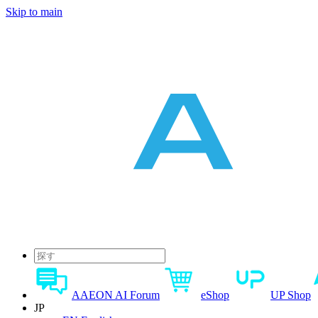
Skip to main
AAEON AI Forum
eShop
UP Shop
JP