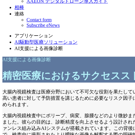
AAEON デジタルドローン導入ガイド
相棒
連絡
Contact form
Subscribe eNews
アプリケーション
AI駆動型医療ソリューション
AI支援による画像診断
AI支援による画像診断
精密医療におけるサクセスス
大腸内視鏡検査は医療分野において不可欠な役割を果たして
高い患者に対して予防措置を講じるために必要なリスク因子
められます。
大腸内視鏡検査中にポリープ、病変、腺腫などのより微妙ま
ました。彼らの目的は、診断精度を向上させるよう設計された革新的
ァンレス組み込みAIシステムが搭載されています。この背後
で、検査中に撮影されたより曖昧な画像を解釈する際の明確