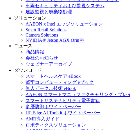
車両セキュリティおよび監視システム
建設監視と廃棄物処理
ソリューション
AAEON x Intel エッジソリューション
Smart Retail Solutions
Camera Solutions
NVIDIA® Jetson AGX Orin™
ニュース
商品情報
会社のお知らせ
ウェビナーアーカイブ
ダウンロード
スマートヘルスケア eBook
堅牢コンピューティング eブック
無人ビークル技術 eBook
AAEON スマートマニュファクチャリング・プレ
スマートサステナビリティ電子書籍
多層防御ホワイトペーパー
UP Edge AI Toolkit ホワイトペーパー
AMR導入ガイド
ロボティクスソリューション