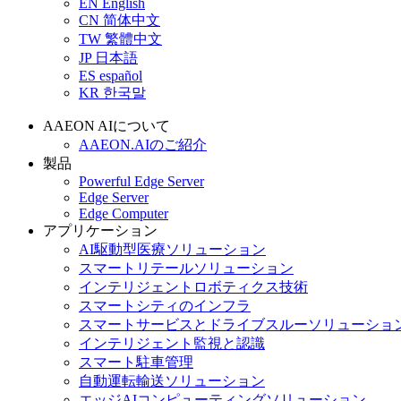
EN
English
CN
简体中文
TW
繁體中文
JP
日本語
ES
español
KR
한국말
AAEON AIについて
AAEON.AIのご紹介
製品
Powerful Edge Server
Edge Server
Edge Computer
アプリケーション
AI駆動型医療ソリューション
スマートリテールソリューション
インテリジェントロボティクス技術
スマートシティのインフラ
スマートサービスとドライブスルーソリューショ
インテリジェント監視と認識
スマート駐車管理
自動運転輸送ソリューション
エッジAIコンピューティングソリューション