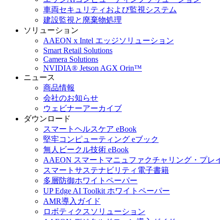
車両セキュリティおよび監視システム
建設監視と廃棄物処理
ソリューション
AAEON x Intel エッジソリューション
Smart Retail Solutions
Camera Solutions
NVIDIA® Jetson AGX Orin™
ニュース
商品情報
会社のお知らせ
ウェビナーアーカイブ
ダウンロード
スマートヘルスケア eBook
堅牢コンピューティング eブック
無人ビークル技術 eBook
AAEON スマートマニュファクチャリング・プレ
スマートサステナビリティ電子書籍
多層防御ホワイトペーパー
UP Edge AI Toolkit ホワイトペーパー
AMR導入ガイド
ロボティクスソリューション