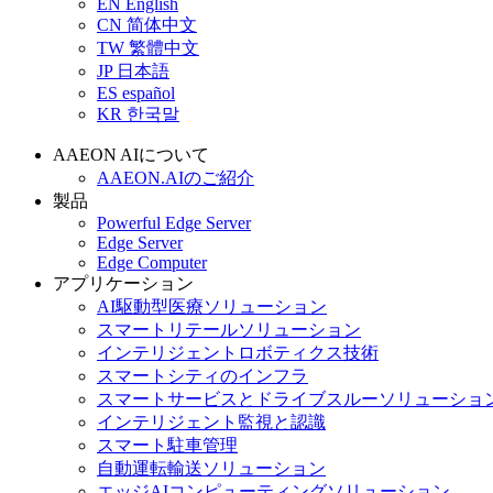
EN
English
CN
简体中文
TW
繁體中文
JP
日本語
ES
español
KR
한국말
AAEON AIについて
AAEON.AIのご紹介
製品
Powerful Edge Server
Edge Server
Edge Computer
アプリケーション
AI駆動型医療ソリューション
スマートリテールソリューション
インテリジェントロボティクス技術
スマートシティのインフラ
スマートサービスとドライブスルーソリューショ
インテリジェント監視と認識
スマート駐車管理
自動運転輸送ソリューション
エッジAIコンピューティングソリューション