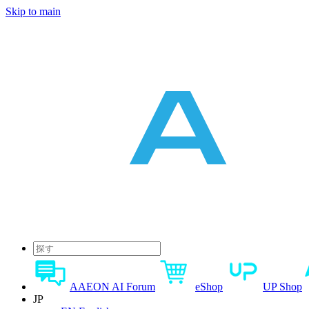
Skip to main
AAEON AI Forum
eShop
UP Shop
JP