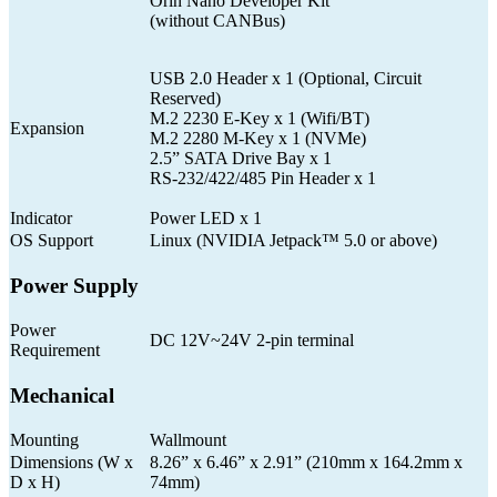
Orin Nano Developer Kit
(without CANBus)
USB 2.0 Header x 1 (Optional, Circuit
Reserved)
M.2 2230 E-Key x 1 (Wifi/BT)
Expansion
M.2 2280 M-Key x 1 (NVMe)
2.5” SATA Drive Bay x 1
RS-232/422/485 Pin Header x 1
Indicator
Power LED x 1
OS Support
Linux (NVIDIA Jetpack™ 5.0 or above)
Power Supply
Power
DC 12V~24V 2-pin terminal
Requirement
Mechanical
Mounting
Wallmount
Dimensions (W x
8.26” x 6.46” x 2.91” (210mm x 164.2mm x
D x H)
74mm)