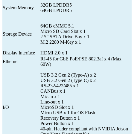
32GB LPDDR5
System Memory
64GB LPDDR5
64GB eMMC 5.1
Micro SD Card Slot x 1
Storage Device
2.5” SATA Drive Bay x 1
M.2 2280 M-Key x 1
Display Interface
HDMI 2.0 x 1
RJ-45 for GbE PoE/PSE 802.3af x 4 (Max.
Ethernet
60W)
USB 3.2 Gen 2 (Type-A) x 2
USB 3.2 Gen 2 (Type-C) x 2
RS-232/422/485 x 1
CANBus x 1
Mic-in x 1
Line-out x 1
I/O
MicroSD Slot x 1
Micro USB x 1 for OS Flash
Recovery Button x 1
Power Button x 1
40-pin Header compliant with NVIDIA Jetson