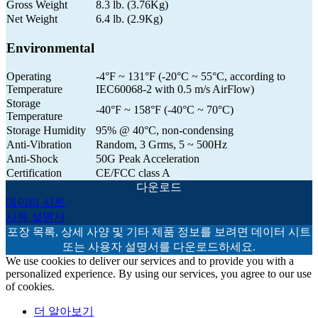
Gross Weight
8.3 lb. (3.76Kg)
Net Weight
6.4 lb. (2.9Kg)
Environmental
Operating
-4°F ~ 131°F (-20°C ~ 55°C, according to
Temperature
IEC60068-2 with 0.5 m/s AirFlow)
Storage
-40°F ~ 158°F (-40°C ~ 70°C)
Temperature
Storage Humidity
95% @ 40°C, non-condensing
Anti-Vibration
Random, 3 Grms, 5 ~ 500Hz
Anti-Shock
50G Peak Acceleration
Certification
CE/FCC class A
다운로드
데이터 시트
사용 설명서
포장 목록, 상세 사양 및 기타 제품 정보를 보려면 데이터 시트
또는 사용자 설명서를 다운로드하세요.
We use cookies to deliver our services and to provide you with a
personalized experience. By using our services, you agree to our use
of cookies.
더 알아보기