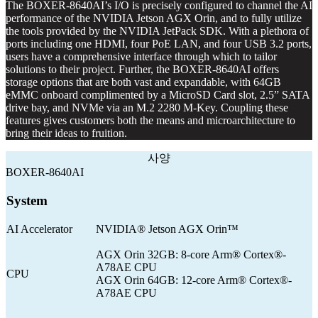
The BOXER-8640AI’s I/O is precisely configured to channel the AI
performance of the NVIDIA Jetson AGX Orin, and to fully utilize
the tools provided by the NVIDIA JetPack SDK. With a plethora of
ports including one HDMI, four PoE LAN, and four USB 3.2 ports,
users have a comprehensive interface through which to tailor
solutions to their project. Further, the BOXER-8640AI offers
storage options that are both vast and expandable, with 64GB
eMMC onboard complimented by a MicroSD Card slot, 2.5” SATA
drive bay, and NVMe via an M.2 2280 M-Key. Coupling these
features gives customers both the means and microarchitecture to
bring their ideas to fruition.
사양
BOXER-8640AI
System
AI Accelerator
NVIDIA® Jetson AGX Orin™
AGX Orin 32GB: 8-core Arm® Cortex®-
A78AE CPU
CPU
AGX Orin 64GB: 12-core Arm® Cortex®-
A78AE CPU