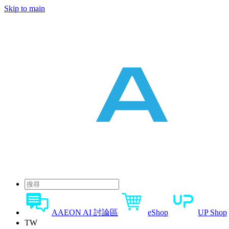
Skip to main
AAEON AI 討論區
eShop
UP Shop
TW