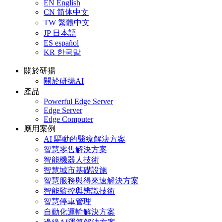
EN
English
CN
简体中文
TW
繁體中文
JP
日本語
ES
español
KR
한국말
關於研揚
關於研揚AI
產品
Powerful Edge Server
Edge Server
Edge Computer
應用案例
AI 驅動的醫療解決方案
智慧零售解決方案
智能機器人技術
智慧城市基礎設施
智慧服務與得來速解決方案
智能監控與辨識技術
智慧停車管理
自動化運輸解決方案