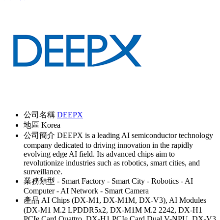
公司名稱
DEEPX
地區
Korea
公司簡介
DEEPX is a leading AI semiconductor technology
company dedicated to driving innovation in the rapidly
evolving edge AI field. Its advanced chips aim to
revolutionize industries such as robotics, smart cities, and
surveillance.
業務類型
- Smart Factory
- Smart City
- Robotics
- AI
Computer
- AI Network
- Smart Camera
產品
AI Chips (DX-M1, DX-M1M, DX-V3), AI Modules
(DX-M1 M.2 LPDDR5x2, DX-M1M M.2 2242, DX-H1
PCIe Card Quattro, DX-H1 PCIe Card Dual V-NPU, DX-V3