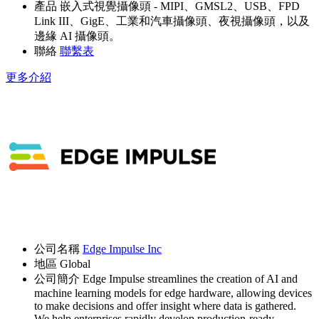
產品
嵌入式視覺攝像頭 - MIPI、GMSL2、USB、FPD
Link III、GigE、工業和汽車攝像頭、夜視攝像頭，以及
邊緣 AI 攝像頭。
聯絡
聯繫表
更多介紹
公司名稱
Edge Impulse Inc
地區
Global
公司簡介
Edge Impulse streamlines the creation of AI and
machine learning models for edge hardware, allowing devices
to make decisions and offer insight where data is gathered.
We help enterprises rapidly develop production-ready