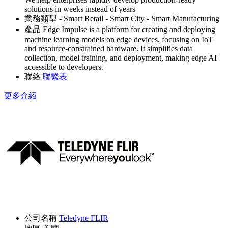
solutions in weeks instead of years
業務類型
- Smart Retail
- Smart City
- Smart Manufacturing
產品
Edge Impulse is a platform for creating and deploying
machine learning models on edge devices, focusing on IoT
and resource-constrained hardware. It simplifies data
collection, model training, and deployment, making edge AI
accessible to developers.
聯絡
聯繫表
更多介紹
公司名稱
Teledyne FLIR