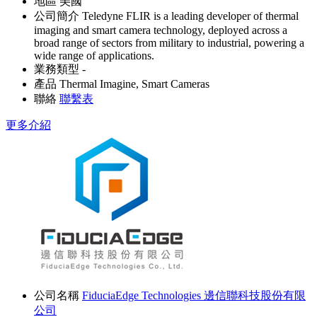
地區
美國
公司簡介
Teledyne FLIR is a leading developer of thermal
imaging and smart camera technology, deployed across a
broad range of sectors from military to industrial, powering a
wide range of applications.
業務類型
-
產品
Thermal Imagine, Smart Cameras
聯絡
聯繫表
更多介紹
公司名稱
FiduciaEdge Technologies 邊信聯科技股份有限
公司