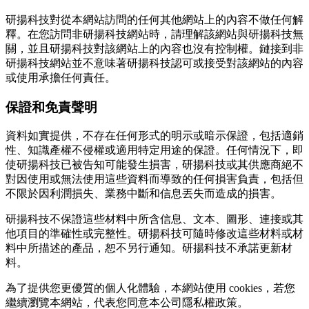
研揚科技對從本網站訪問的任何其他網站上的內容不做任何解
釋。在您訪問非研揚科技網站時，請理解該網站與研揚科技無
關，並且研揚科技對該網站上的內容也沒有控制權。鏈接到非
研揚科技網站並不意味著研揚科技認可或接受對該網站的內容
或使用承擔任何責任。
保證和免責聲明
資料如實提供，不存在任何形式的明示或暗示保證，包括適銷
性、知識產權不侵權或適用特定用途的保證。任何情況下，即
使研揚科技已被告知可能發生損害，研揚科技或其供應商絕不
對因使用或無法使用這些資料而導致的任何損害負責，包括但
不限於因利潤損失、業務中斷和信息丟失而造成的損害。
研揚科技不保證這些材料中所含信息、文本、圖形、連接或其
他項目的準確性或完整性。研揚科技可隨時修改這些材料或材
料中所描述的產品，恕不另行通知。研揚科技不承諾更新材
料。
為了提供您更優質的個人化體驗，本網站使用 cookies，若您
繼續瀏覽本網站，代表您同意本公司隱私權政策。