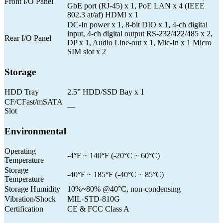
Front I/O Panel
GbE port (RJ-45) x 1, PoE LAN x 4 (IEEE
802.3 at/af) HDMI x 1
DC-In power x 1, 8-bit DIO x 1, 4-ch digital
input, 4-ch digital output RS-232/422/485 x 2,
Rear I/O Panel
DP x 1, Audio Line-out x 1, Mic-In x 1 Micro
SIM slot x 2
Storage
HDD Tray
2.5” HDD/SSD Bay x 1
CF/CFast/mSATA
—
Slot
Environmental
Operating
-4°F ~ 140°F (-20°C ~ 60°C)
Temperature
Storage
-40°F ~ 185°F (-40°C ~ 85°C)
Temperature
Storage Humidity
10%~80% @40°C, non-condensing
Vibration/Shock
MIL-STD-810G
Certification
CE & FCC Class A