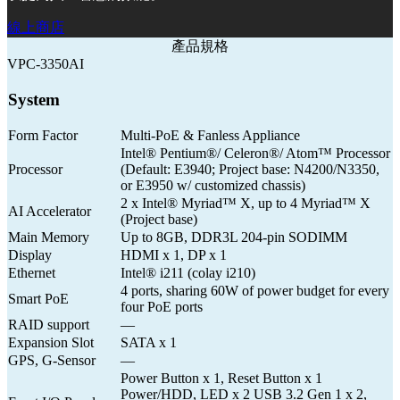
線上商店
產品規格
VPC-3350AI
System
Form Factor
Multi-PoE & Fanless Appliance
Intel® Pentium®/ Celeron®/ Atom™ Processor
Processor
(Default: E3940; Project base: N4200/N3350,
or E3950 w/ customized chassis)
2 x Intel® Myriad™ X, up to 4 Myriad™ X
AI Accelerator
(Project base)
Main Memory
Up to 8GB, DDR3L 204-pin SODIMM
Display
HDMI x 1, DP x 1
Ethernet
Intel® i211 (colay i210)
4 ports, sharing 60W of power budget for every
Smart PoE
four PoE ports
RAID support
—
Expansion Slot
SATA x 1
GPS, G-Sensor
—
Power Button x 1, Reset Button x 1
Power/HDD, LED x 2 USB 3.2 Gen 1 x 2,