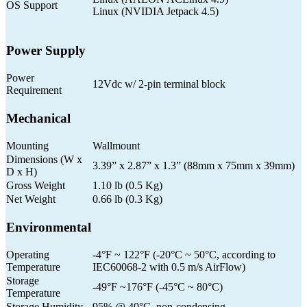
OS Support
Linux (NVIDIA Jetpack 4.5)
Power Supply
Power
12Vdc w/ 2-pin terminal block
Requirement
Mechanical
Mounting
Wallmount
Dimensions (W x
3.39” x 2.87” x 1.3” (88mm x 75mm x 39mm)
D x H)
Gross Weight
1.10 lb (0.5 Kg)
Net Weight
0.66 lb (0.3 Kg)
Environmental
Operating
-4°F ~ 122°F (-20°C ~ 50°C, according to
Temperature
IEC60068-2 with 0.5 m/s AirFlow)
Storage
-49°F ~176°F (-45°C ~ 80°C)
Temperature
Storage Humidity
95% @ 40°C, non-condensing