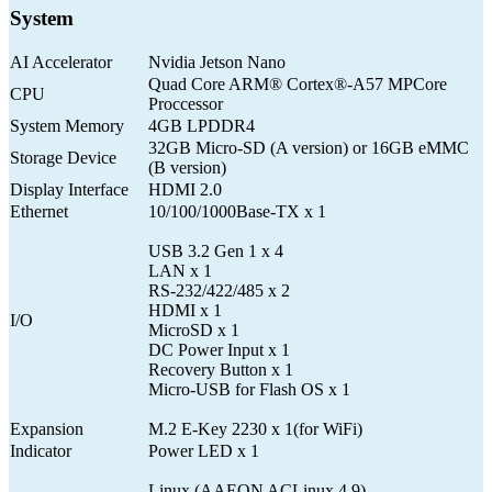
System
AI Accelerator
Nvidia Jetson Nano
Quad Core ARM® Cortex®-A57 MPCore
CPU
Proccessor
System Memory
4GB LPDDR4
32GB Micro-SD (A version) or 16GB eMMC
Storage Device
(B version)
Display Interface
HDMI 2.0
Ethernet
10/100/1000Base-TX x 1
USB 3.2 Gen 1 x 4
LAN x 1
RS-232/422/485 x 2
HDMI x 1
I/O
MicroSD x 1
DC Power Input x 1
Recovery Button x 1
Micro-USB for Flash OS x 1
Expansion
M.2 E-Key 2230 x 1(for WiFi)
Indicator
Power LED x 1
Linux (AAEON ACLinux 4.9)