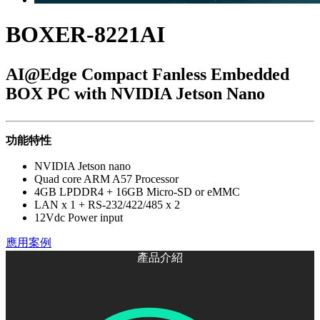
BOXER-8221AI
AI@Edge Compact Fanless Embedded
BOX PC with NVIDIA Jetson Nano
功能特性
NVIDIA Jetson nano
Quad core ARM A57 Processor
4GB LPDDR4 + 16GB Micro-SD or eMMC
LAN x 1 + RS-232/422/485 x 2
12Vdc Power input
應用案例
產品介紹